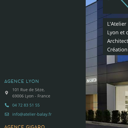
Rena
Balaÿ
Archi
L'Atelie
DPL
Lyon et 
Architec
à
Création
Lyon
AGENCE LYON
101 Rue de Sèze,
69006 Lyon - France
04 72 83 51 55
info@atelier-balay.fr
AGENCE GIGARO